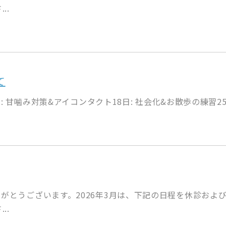
..
て
: 甘噛み対策&アイコンタクト18日: 社会化&お散歩の練習25日
がとうございます。2026年3月は、下記の日程を休診およ
..