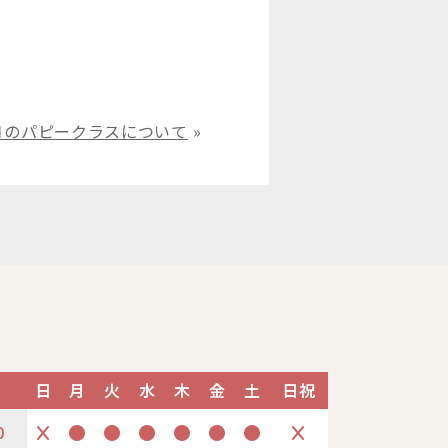
月のパピークラスについて
»
日
月
火
水
木
金
土
日祝
0